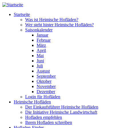
Direkt zum Inhalt
Startseite
Was ist Heimische Hofläden?
Wer steht hinter Heimische Hofläden?
Saisonkalender
Januar
Februar
März
April
Mai
Juni
Juli
August
September
Oktober
November
Dezember
Login für Hofläden
Heimische Hofläden
Der Einkaufsführer Heimische Hofläden
Die Initiative Heimische Landwirtschaft
Hofladen empfehlen
Ihrem Hofladen schreiben
Hofladen-Finder