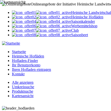
Onlineangebote der Initiative Heimische Landwirts
Heimische Landwirtschaf
Heimische Hofläden
Saisonkalender
Werbemittelshop
Club
Saisonbeet
Startseite
Heimische Hofläden
Hofladen-Finder
Ihr Benutzerkonto
Ihren Hofladen eintragen
Kontakt
Alle anzeigen
Umkreissuche
Produktsuche
Kartenansicht