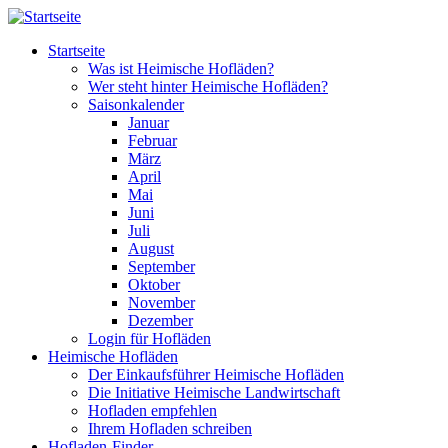
Direkt zum Inhalt
Startseite
Was ist Heimische Hofläden?
Wer steht hinter Heimische Hofläden?
Saisonkalender
Januar
Februar
März
April
Mai
Juni
Juli
August
September
Oktober
November
Dezember
Login für Hofläden
Heimische Hofläden
Der Einkaufsführer Heimische Hofläden
Die Initiative Heimische Landwirtschaft
Hofladen empfehlen
Ihrem Hofladen schreiben
Hofladen-Finder