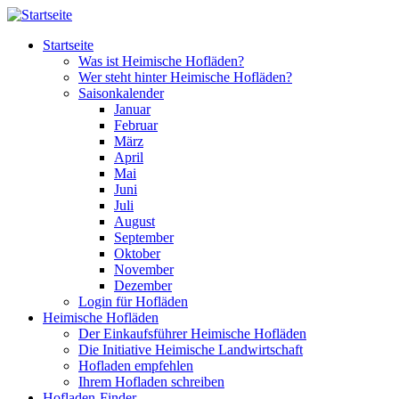
Direkt zum Inhalt
Startseite
Was ist Heimische Hofläden?
Wer steht hinter Heimische Hofläden?
Saisonkalender
Januar
Februar
März
April
Mai
Juni
Juli
August
September
Oktober
November
Dezember
Login für Hofläden
Heimische Hofläden
Der Einkaufsführer Heimische Hofläden
Die Initiative Heimische Landwirtschaft
Hofladen empfehlen
Ihrem Hofladen schreiben
Hofladen-Finder