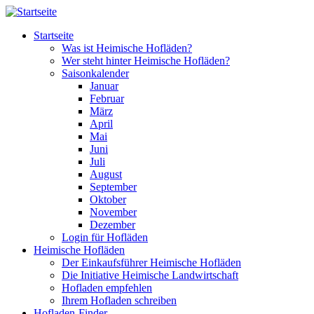
Direkt zum Inhalt
Startseite
Was ist Heimische Hofläden?
Wer steht hinter Heimische Hofläden?
Saisonkalender
Januar
Februar
März
April
Mai
Juni
Juli
August
September
Oktober
November
Dezember
Login für Hofläden
Heimische Hofläden
Der Einkaufsführer Heimische Hofläden
Die Initiative Heimische Landwirtschaft
Hofladen empfehlen
Ihrem Hofladen schreiben
Hofladen-Finder