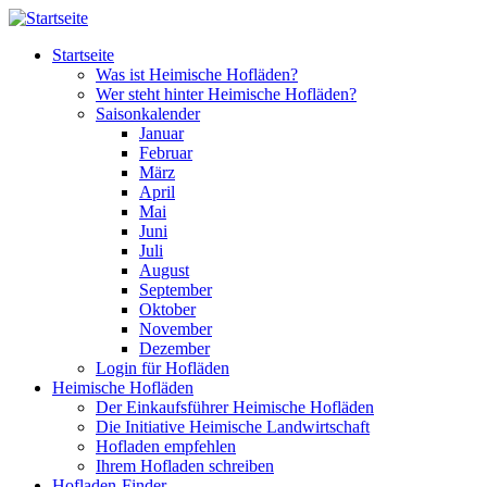
Direkt zum Inhalt
Startseite
Was ist Heimische Hofläden?
Wer steht hinter Heimische Hofläden?
Saisonkalender
Januar
Februar
März
April
Mai
Juni
Juli
August
September
Oktober
November
Dezember
Login für Hofläden
Heimische Hofläden
Der Einkaufsführer Heimische Hofläden
Die Initiative Heimische Landwirtschaft
Hofladen empfehlen
Ihrem Hofladen schreiben
Hofladen-Finder