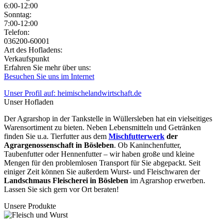
6:00-12:00
Sonntag:
7:00-12:00
Jetzt geöffnet!
Jetzt geschlossen!
Telefon:
036200-60001
Art des Hofladens:
Verkaufspunkt
Erfahren Sie mehr über uns:
Besuchen Sie uns im Internet
Unser Profil auf: heimischelandwirtschaft.de
Unser Hofladen
Der Agrarshop in der Tankstelle in Wüllersleben hat ein vielseitiges
Warensortiment zu bieten. Neben Lebensmitteln und Getränken
finden Sie u.a. Tierfutter aus dem
Mischfutterwerk
der
Agrargenossenschaft in Bösleben
. Ob Kaninchenfutter,
Taubenfutter oder Hennenfutter – wir haben große und kleine
Mengen für den problemlosen Transport für Sie abgepackt. Seit
einiger Zeit können Sie außerdem Wurst- und Fleischwaren der
Landschmaus Fleischerei in Bösleben
im Agrarshop erwerben.
Lassen Sie sich gern vor Ort beraten!
Unsere Produkte