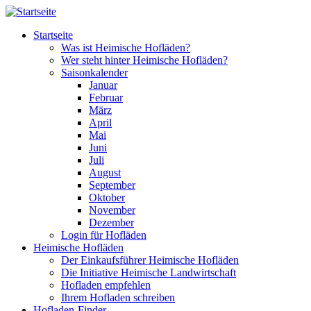
Direkt zum Inhalt
Startseite
Was ist Heimische Hofläden?
Wer steht hinter Heimische Hofläden?
Saisonkalender
Januar
Februar
März
April
Mai
Juni
Juli
August
September
Oktober
November
Dezember
Login für Hofläden
Heimische Hofläden
Der Einkaufsführer Heimische Hofläden
Die Initiative Heimische Landwirtschaft
Hofladen empfehlen
Ihrem Hofladen schreiben
Hofladen-Finder