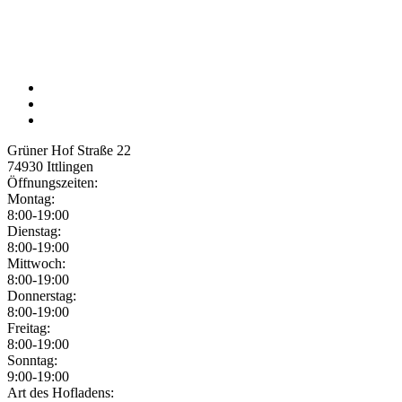
Grüner Hof Straße 22
74930
Ittlingen
Öffnungszeiten:
Montag:
8:00-19:00
Dienstag:
8:00-19:00
Mittwoch:
8:00-19:00
Donnerstag:
8:00-19:00
Freitag:
8:00-19:00
Sonntag:
9:00-19:00
Jetzt geöffnet!
Jetzt geschlossen!
Art des Hofladens: