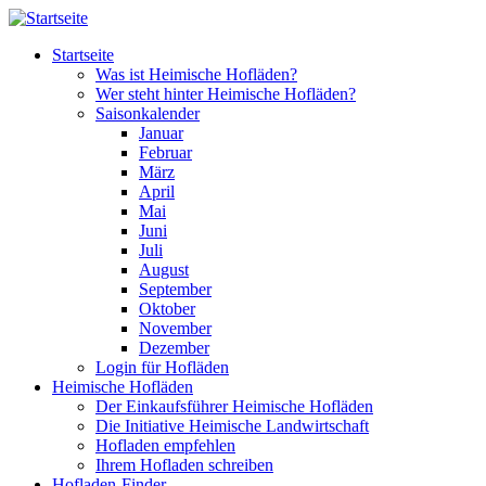
Direkt zum Inhalt
Startseite
Was ist Heimische Hofläden?
Wer steht hinter Heimische Hofläden?
Saisonkalender
Januar
Februar
März
April
Mai
Juni
Juli
August
September
Oktober
November
Dezember
Login für Hofläden
Heimische Hofläden
Der Einkaufsführer Heimische Hofläden
Die Initiative Heimische Landwirtschaft
Hofladen empfehlen
Ihrem Hofladen schreiben
Hofladen-Finder