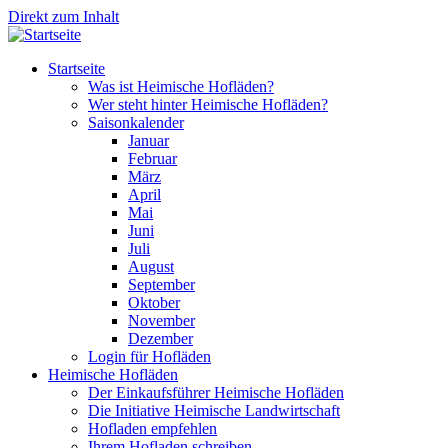
Direkt zum Inhalt
Startseite
Was ist Heimische Hofläden?
Wer steht hinter Heimische Hofläden?
Saisonkalender
Januar
Februar
März
April
Mai
Juni
Juli
August
September
Oktober
November
Dezember
Login für Hofläden
Heimische Hofläden
Der Einkaufsführer Heimische Hofläden
Die Initiative Heimische Landwirtschaft
Hofladen empfehlen
Ihrem Hofladen schreiben