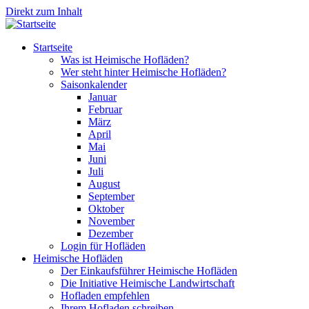
Direkt zum Inhalt
Startseite
Was ist Heimische Hofläden?
Wer steht hinter Heimische Hofläden?
Saisonkalender
Januar
Februar
März
April
Mai
Juni
Juli
August
September
Oktober
November
Dezember
Login für Hofläden
Heimische Hofläden
Der Einkaufsführer Heimische Hofläden
Die Initiative Heimische Landwirtschaft
Hofladen empfehlen
Ihrem Hofladen schreiben