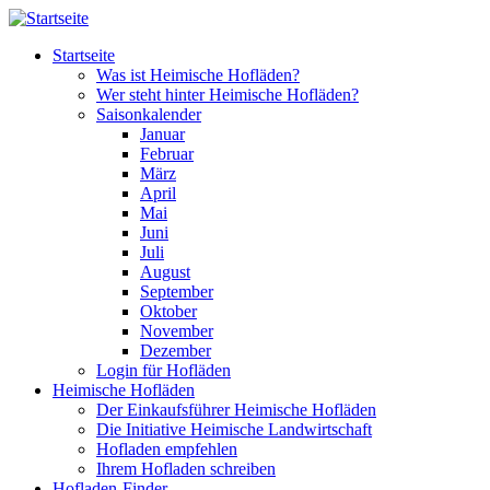
Direkt zum Inhalt
Startseite
Was ist Heimische Hofläden?
Wer steht hinter Heimische Hofläden?
Saisonkalender
Januar
Februar
März
April
Mai
Juni
Juli
August
September
Oktober
November
Dezember
Login für Hofläden
Heimische Hofläden
Der Einkaufsführer Heimische Hofläden
Die Initiative Heimische Landwirtschaft
Hofladen empfehlen
Ihrem Hofladen schreiben
Hofladen-Finder