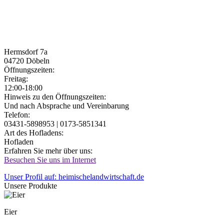
Hermsdorf 7a
04720
Döbeln
Öffnungszeiten:
Freitag:
12:00-18:00
Jetzt geöffnet!
Jetzt geschlossen!
Hinweis zu den Öffnungszeiten:
Und nach Absprache und Vereinbarung
Telefon:
03431-5898953 | 0173-5851341
Art des Hofladens:
Hofladen
Erfahren Sie mehr über uns:
Besuchen Sie uns im Internet
Unser Profil auf: heimischelandwirtschaft.de
Unsere Produkte
Eier