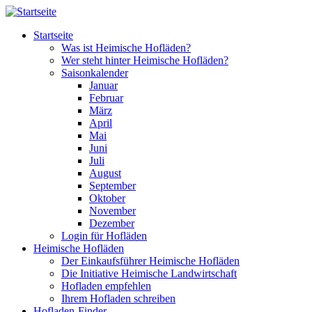
Direkt zum Inhalt
Startseite
Was ist Heimische Hofläden?
Wer steht hinter Heimische Hofläden?
Saisonkalender
Januar
Februar
März
April
Mai
Juni
Juli
August
September
Oktober
November
Dezember
Login für Hofläden
Heimische Hofläden
Der Einkaufsführer Heimische Hofläden
Die Initiative Heimische Landwirtschaft
Hofladen empfehlen
Ihrem Hofladen schreiben
Hofladen-Finder