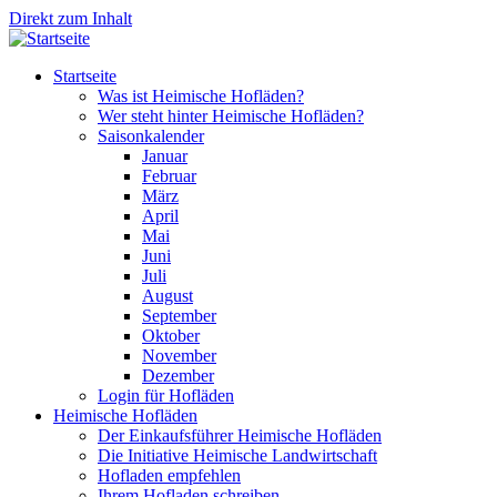
Direkt zum Inhalt
Startseite
Was ist Heimische Hofläden?
Wer steht hinter Heimische Hofläden?
Saisonkalender
Januar
Februar
März
April
Mai
Juni
Juli
August
September
Oktober
November
Dezember
Login für Hofläden
Heimische Hofläden
Der Einkaufsführer Heimische Hofläden
Die Initiative Heimische Landwirtschaft
Hofladen empfehlen
Ihrem Hofladen schreiben