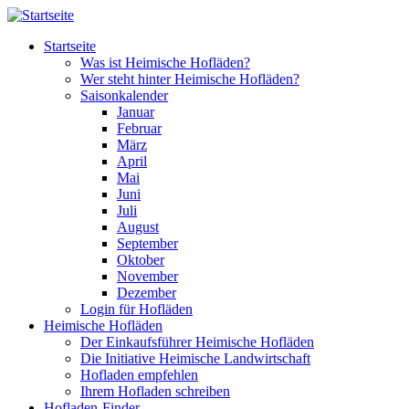
Direkt zum Inhalt
Startseite
Was ist Heimische Hofläden?
Wer steht hinter Heimische Hofläden?
Saisonkalender
Januar
Februar
März
April
Mai
Juni
Juli
August
September
Oktober
November
Dezember
Login für Hofläden
Heimische Hofläden
Der Einkaufsführer Heimische Hofläden
Die Initiative Heimische Landwirtschaft
Hofladen empfehlen
Ihrem Hofladen schreiben
Hofladen-Finder