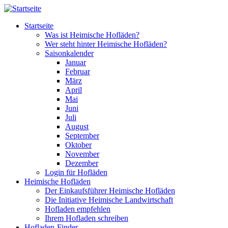
Direkt zum Inhalt
Startseite
Was ist Heimische Hofläden?
Wer steht hinter Heimische Hofläden?
Saisonkalender
Januar
Februar
März
April
Mai
Juni
Juli
August
September
Oktober
November
Dezember
Login für Hofläden
Heimische Hofläden
Der Einkaufsführer Heimische Hofläden
Die Initiative Heimische Landwirtschaft
Hofladen empfehlen
Ihrem Hofladen schreiben
Hofladen-Finder