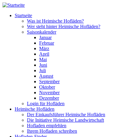
Direkt zum Inhalt
Startseite
Was ist Heimische Hofläden?
Wer steht hinter Heimische Hofläden?
Saisonkalender
Januar
Februar
März
April
Mai
Juni
Juli
August
September
Oktober
November
Dezember
Login für Hofläden
Heimische Hofläden
Der Einkaufsführer Heimische Hofläden
Die Initiative Heimische Landwirtschaft
Hofladen empfehlen
Ihrem Hofladen schreiben
Hofladen-Finder