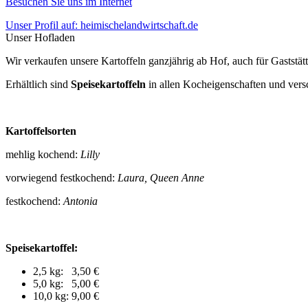
Besuchen Sie uns im Internet
Unser Profil auf: heimischelandwirtschaft.de
Unser Hofladen
Wir verkaufen unsere Kartoffeln ganzjährig ab Hof, auch für Gaststä
Erhältlich sind
Speisekartoffeln
in allen Kocheigenschaften und ver
Kartoffelsorten
mehlig kochend:
Lilly
vorwiegend festkochend:
Laura, Queen Anne
festkochend:
Antonia
Speisekartoffel:
2,5 kg: 3,50 €
5,0 kg: 5,00 €
10,0 kg: 9,00 €