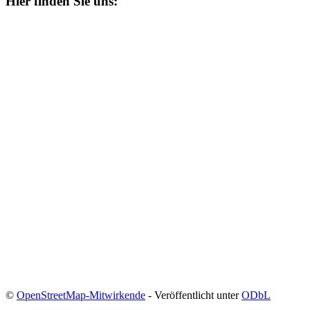
Hier finden Sie uns:
©
OpenStreetMap-Mitwirkende
- Veröffentlicht unter
ODbL