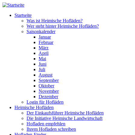
Direkt zum Inhalt
Startseite
Was ist Heimische Hofläden?
Wer steht hinter Heimische Hofläden?
Saisonkalender
Januar
Februar
März
April
Mai
Juni
Juli
August
September
Oktober
November
Dezember
Login für Hofläden
Heimische Hofläden
Der Einkaufsführer Heimische Hofläden
Die Initiative Heimische Landwirtschaft
Hofladen empfehlen
Ihrem Hofladen schreiben
Hofladen-Finder