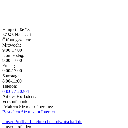
Hauptstraße 58
37345
Neustadt
Öffnungszeiten:
Mittwoch:
9:00-17:00
Donnerstag:
9:00-17:00
Freitag:
9:00-17:00
Samstag:
8:00-11:00
Jetzt geöffnet!
Jetzt geschlossen!
Telefon:
036077-20204
Art des Hofladens:
Verkaufspunkt
Erfahren Sie mehr über uns:
Besuchen Sie uns im Internet
Unser Profil auf: heimischelandwirtschaft.de
Unser Hofladen