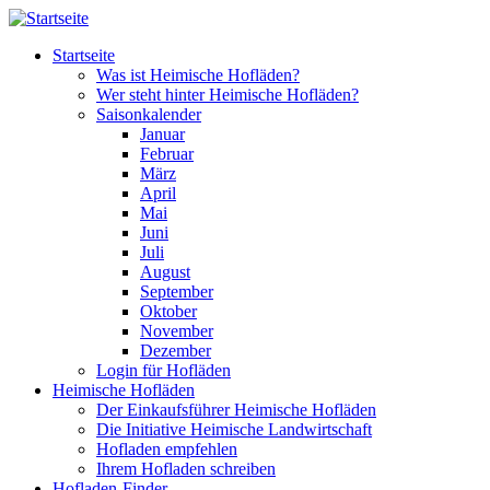
Direkt zum Inhalt
Startseite
Was ist Heimische Hofläden?
Wer steht hinter Heimische Hofläden?
Saisonkalender
Januar
Februar
März
April
Mai
Juni
Juli
August
September
Oktober
November
Dezember
Login für Hofläden
Heimische Hofläden
Der Einkaufsführer Heimische Hofläden
Die Initiative Heimische Landwirtschaft
Hofladen empfehlen
Ihrem Hofladen schreiben
Hofladen-Finder