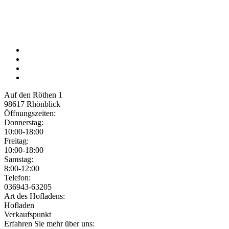
Auf den Röthen 1
98617
Rhönblick
Öffnungszeiten:
Donnerstag:
10:00-18:00
Freitag:
10:00-18:00
Samstag:
8:00-12:00
Jetzt geöffnet!
Jetzt geschlossen!
Telefon:
036943-63205
Art des Hofladens:
Hofladen
Verkaufspunkt
Erfahren Sie mehr über uns: