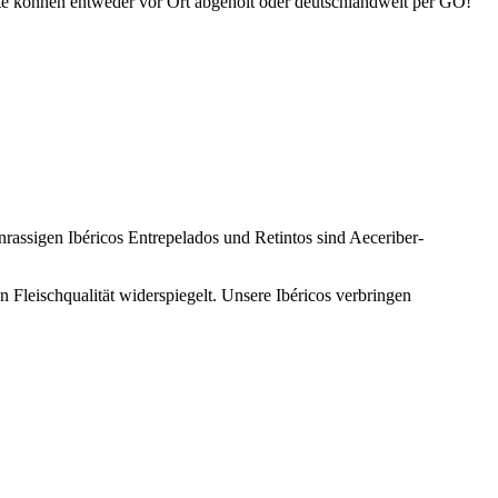
te können entweder vor Ort abgeholt oder deutschlandweit per GO!
nrassigen Ibéricos Entrepelados und Retintos sind Aeceriber-
 Fleischqualität widerspiegelt. Unsere Ibéricos verbringen