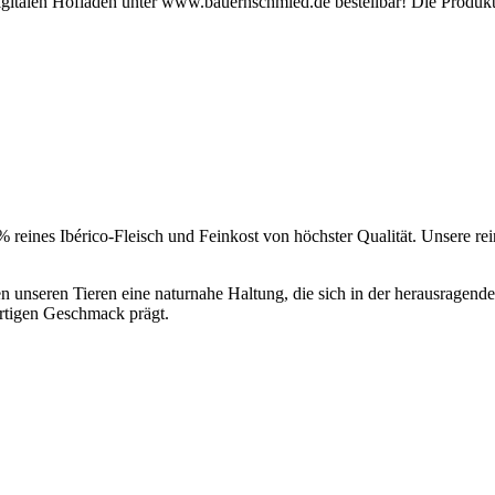
digitalen Hofladen unter www.bauernschmied.de bestellbar! Die Produk
reines Ibérico-Fleisch und Feinkost von höchster Qualität. Unsere rei
n unseren Tieren eine naturnahe Haltung, die sich in der herausragenden
artigen Geschmack prägt.