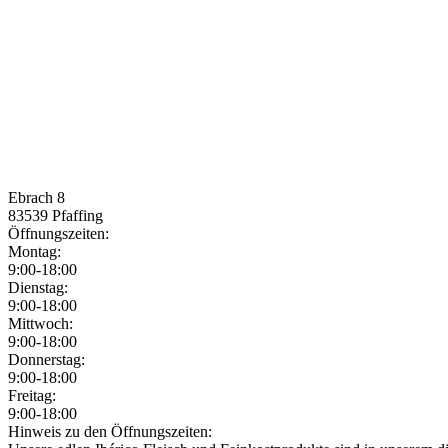
Ebrach 8
83539
Pfaffing
Öffnungszeiten:
Montag:
9:00-18:00
Dienstag:
9:00-18:00
Mittwoch:
9:00-18:00
Donnerstag:
9:00-18:00
Freitag:
9:00-18:00
Jetzt geöffnet!
Jetzt geschlossen!
Hinweis zu den Öffnungszeiten: