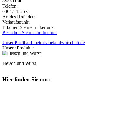
8:00-11:00
Jetzt geöffnet!
Jetzt geschlossen!
Telefon:
03647-412573
Art des Hofladens:
Verkaufspunkt
Erfahren Sie mehr über uns:
Besuchen Sie uns im Internet
Unser Profil auf: heimischelandwirtschaft.de
Unsere Produkte
Fleisch und Wurst
Hier finden Sie uns: