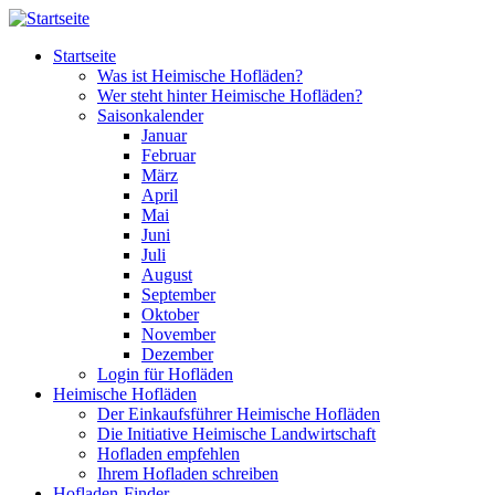
Direkt zum Inhalt
Startseite
Was ist Heimische Hofläden?
Wer steht hinter Heimische Hofläden?
Saisonkalender
Januar
Februar
März
April
Mai
Juni
Juli
August
September
Oktober
November
Dezember
Login für Hofläden
Heimische Hofläden
Der Einkaufsführer Heimische Hofläden
Die Initiative Heimische Landwirtschaft
Hofladen empfehlen
Ihrem Hofladen schreiben
Hofladen-Finder