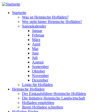
Direkt zum Inhalt
Startseite
Was ist Heimische Hofläden?
Wer steht hinter Heimische Hofläden?
Saisonkalender
Januar
Februar
März
April
Mai
Juni
Juli
August
September
Oktober
November
Dezember
Login für Hofläden
Heimische Hofläden
Der Einkaufsführer Heimische Hofläden
Die Initiative Heimische Landwirtschaft
Hofladen empfehlen
Ihrem Hofladen schreiben
Hofladen-Finder