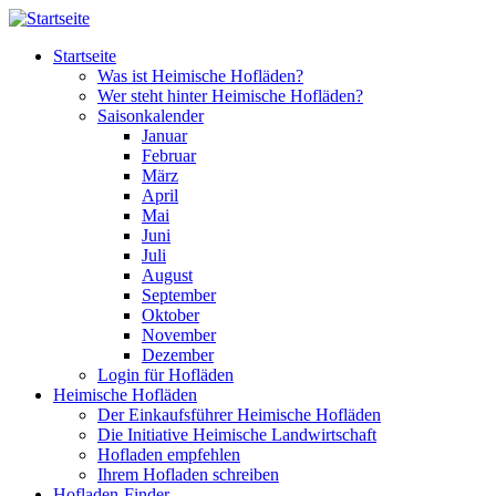
Direkt zum Inhalt
Startseite
Was ist Heimische Hofläden?
Wer steht hinter Heimische Hofläden?
Saisonkalender
Januar
Februar
März
April
Mai
Juni
Juli
August
September
Oktober
November
Dezember
Login für Hofläden
Heimische Hofläden
Der Einkaufsführer Heimische Hofläden
Die Initiative Heimische Landwirtschaft
Hofladen empfehlen
Ihrem Hofladen schreiben
Hofladen-Finder