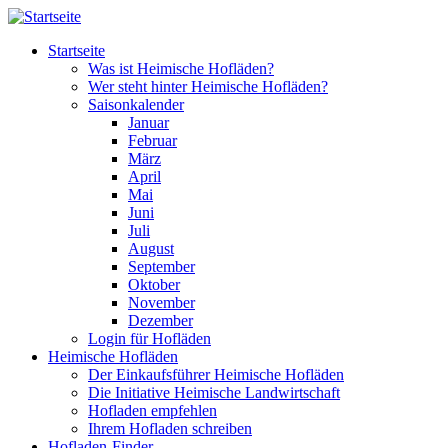
Direkt zum Inhalt
Startseite
Was ist Heimische Hofläden?
Wer steht hinter Heimische Hofläden?
Saisonkalender
Januar
Februar
März
April
Mai
Juni
Juli
August
September
Oktober
November
Dezember
Login für Hofläden
Heimische Hofläden
Der Einkaufsführer Heimische Hofläden
Die Initiative Heimische Landwirtschaft
Hofladen empfehlen
Ihrem Hofladen schreiben
Hofladen-Finder