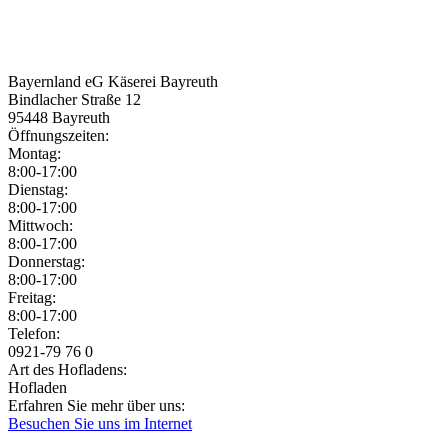
Bayernland eG Käserei Bayreuth
Bindlacher Straße 12
95448
Bayreuth
Öffnungszeiten:
Montag:
8:00-17:00
Dienstag:
8:00-17:00
Mittwoch:
8:00-17:00
Donnerstag:
8:00-17:00
Freitag:
8:00-17:00
Jetzt geöffnet!
Jetzt geschlossen!
Telefon:
0921-79 76 0
Art des Hofladens:
Hofladen
Erfahren Sie mehr über uns:
Besuchen Sie uns im Internet