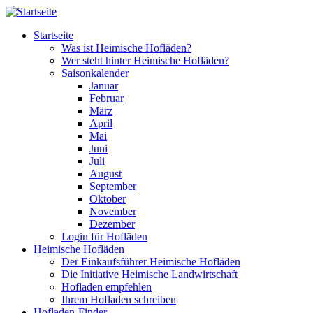
Direkt zum Inhalt
Startseite
Was ist Heimische Hofläden?
Wer steht hinter Heimische Hofläden?
Saisonkalender
Januar
Februar
März
April
Mai
Juni
Juli
August
September
Oktober
November
Dezember
Login für Hofläden
Heimische Hofläden
Der Einkaufsführer Heimische Hofläden
Die Initiative Heimische Landwirtschaft
Hofladen empfehlen
Ihrem Hofladen schreiben
Hofladen-Finder