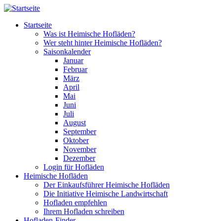
Direkt zum Inhalt
Startseite
Was ist Heimische Hofläden?
Wer steht hinter Heimische Hofläden?
Saisonkalender
Januar
Februar
März
April
Mai
Juni
Juli
August
September
Oktober
November
Dezember
Login für Hofläden
Heimische Hofläden
Der Einkaufsführer Heimische Hofläden
Die Initiative Heimische Landwirtschaft
Hofladen empfehlen
Ihrem Hofladen schreiben
Hofladen-Finder