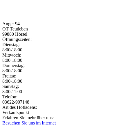
Anger 94
OT Teutleben
99880
Hörsel
Öffnungszeiten:
Dienstag:
8:00-18:00
Mittwoch:
8:00-18:00
Donnerstag:
8:00-18:00
Freitag:
8:00-18:00
Samstag:
8:00-11:00
Jetzt geöffnet!
Jetzt geschlossen!
Telefon:
03622-907148
Art des Hofladens:
Verkaufspunkt
Erfahren Sie mehr über uns:
Besuchen Sie uns im Internet