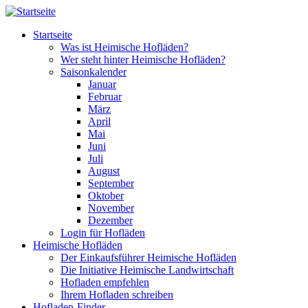
Direkt zum Inhalt
Startseite
Was ist Heimische Hofläden?
Wer steht hinter Heimische Hofläden?
Saisonkalender
Januar
Februar
März
April
Mai
Juni
Juli
August
September
Oktober
November
Dezember
Login für Hofläden
Heimische Hofläden
Der Einkaufsführer Heimische Hofläden
Die Initiative Heimische Landwirtschaft
Hofladen empfehlen
Ihrem Hofladen schreiben
Hofladen-Finder