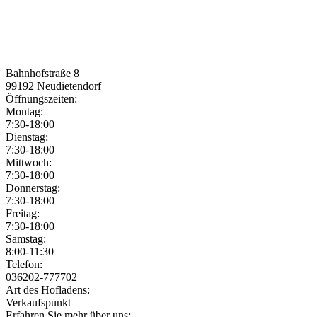
Bahnhofstraße 8
99192
Neudietendorf
Öffnungszeiten:
Montag:
7:30-18:00
Dienstag:
7:30-18:00
Mittwoch:
7:30-18:00
Donnerstag:
7:30-18:00
Freitag:
7:30-18:00
Samstag:
8:00-11:30
Jetzt geöffnet!
Jetzt geschlossen!
Telefon:
036202-777702
Art des Hofladens:
Verkaufspunkt
Erfahren Sie mehr über uns: