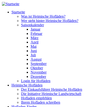
Direkt zum Inhalt
Startseite
Was ist Heimische Hofläden?
Wer steht hinter Heimische Hofläden?
Saisonkalender
Januar
Februar
März
April
Mai
Juni
Juli
August
September
Oktober
November
Dezember
Login für Hofläden
Heimische Hofläden
Der Einkaufsführer Heimische Hofläden
Die Initiative Heimische Landwirtschaft
Hofladen empfehlen
Ihrem Hofladen schreiben
Hofladen-Finder