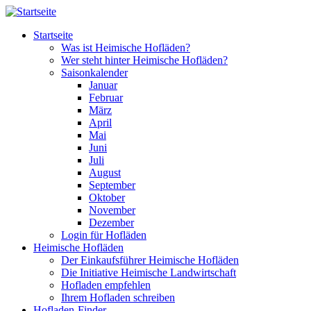
Direkt zum Inhalt
Startseite
Was ist Heimische Hofläden?
Wer steht hinter Heimische Hofläden?
Saisonkalender
Januar
Februar
März
April
Mai
Juni
Juli
August
September
Oktober
November
Dezember
Login für Hofläden
Heimische Hofläden
Der Einkaufsführer Heimische Hofläden
Die Initiative Heimische Landwirtschaft
Hofladen empfehlen
Ihrem Hofladen schreiben
Hofladen-Finder