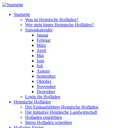
Direkt zum Inhalt
Startseite
Was ist Heimische Hofläden?
Wer steht hinter Heimische Hofläden?
Saisonkalender
Januar
Februar
März
April
Mai
Juni
Juli
August
September
Oktober
November
Dezember
Login für Hofläden
Heimische Hofläden
Der Einkaufsführer Heimische Hofläden
Die Initiative Heimische Landwirtschaft
Hofladen empfehlen
Ihrem Hofladen schreiben
Hofladen-Finder