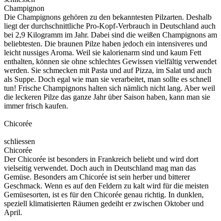
Champignon
Die Champignons gehören zu den bekanntesten Pilzarten. Deshalb
liegt der durchschnittliche Pro-Kopf-Verbrauch in Deutschland auch
bei 2,9 Kilogramm im Jahr. Dabei sind die weißen Champignons am
beliebtesten. Die braunen Pilze haben jedoch ein intensiveres und
leicht nussiges Aroma. Weil sie kalorienarm sind und kaum Fett
enthalten, können sie ohne schlechtes Gewissen vielfältig verwendet
werden. Sie schmecken mit Pasta und auf Pizza, im Salat und auch
als Suppe. Doch egal wie man sie verarbeitet, man sollte es schnell
tun! Frische Champignons halten sich nämlich nicht lang. Aber weil
die leckeren Pilze das ganze Jahr über Saison haben, kann man sie
immer frisch kaufen.
Chicorée
schliessen
Chicorée
Der Chicorée ist besonders in Frankreich beliebt und wird dort
vielseitig verwendet. Doch auch in Deutschland mag man das
Gemüse. Besonders am Chicorée ist sein herber und bitterer
Geschmack. Wenn es auf den Feldern zu kalt wird für die meisten
Gemüsesorten, ist es für den Chicorée genau richtig. In dunklen,
speziell klimatisierten Räumen gedeiht er zwischen Oktober und
April.