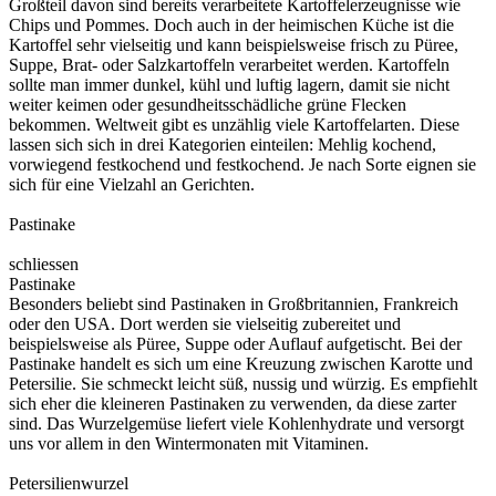
Großteil davon sind bereits verarbeitete Kartoffelerzeugnisse wie
Chips und Pommes. Doch auch in der heimischen Küche ist die
Kartoffel sehr vielseitig und kann beispielsweise frisch zu Püree,
Suppe, Brat- oder Salzkartoffeln verarbeitet werden. Kartoffeln
sollte man immer dunkel, kühl und luftig lagern, damit sie nicht
weiter keimen oder gesundheitsschädliche grüne Flecken
bekommen. Weltweit gibt es unzählig viele Kartoffelarten. Diese
lassen sich sich in drei Kategorien einteilen: Mehlig kochend,
vorwiegend festkochend und festkochend. Je nach Sorte eignen sie
sich für eine Vielzahl an Gerichten.
Pastinake
schliessen
Pastinake
Besonders beliebt sind Pastinaken in Großbritannien, Frankreich
oder den USA. Dort werden sie vielseitig zubereitet und
beispielsweise als Püree, Suppe oder Auflauf aufgetischt. Bei der
Pastinake handelt es sich um eine Kreuzung zwischen Karotte und
Petersilie. Sie schmeckt leicht süß, nussig und würzig. Es empfiehlt
sich eher die kleineren Pastinaken zu verwenden, da diese zarter
sind. Das Wurzelgemüse liefert viele Kohlenhydrate und versorgt
uns vor allem in den Wintermonaten mit Vitaminen.
Petersilienwurzel