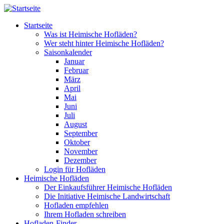
Direkt zum Inhalt
Startseite
Was ist Heimische Hofläden?
Wer steht hinter Heimische Hofläden?
Saisonkalender
Januar
Februar
März
April
Mai
Juni
Juli
August
September
Oktober
November
Dezember
Login für Hofläden
Heimische Hofläden
Der Einkaufsführer Heimische Hofläden
Die Initiative Heimische Landwirtschaft
Hofladen empfehlen
Ihrem Hofladen schreiben
Hofladen-Finder