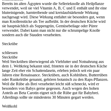
Bereits im alten Ägypten wurde die Sellerieknolle als Heilpflanze
verwendet, weil sie viel Vitamin A, B, C und E enthält und ihr eine
blutreinigende, harntreibende und kreislaufstärkende Wirkung
nachgesagt wird. Diese Wirkung entfaltet sie besonders gut, wenn
man Knollenstücke als Tee aufbrüht. In der deutschen Küche wird
sie hauptsächlich als Suppengrün, Gemüsebeilage oder Püree
verwendet. Dabei kann man nicht nur die schrumpelige Knolle
sondern auch die Stauden verarbeiten.
Steckrübe
schliessen
Steckrübe
Weil Steckrüben überwiegend als Viehfutter und Notnahrung aus
dem 1. Weltkrieg bekannt sind, fristeten sie in der deutschen Küche
lange Zeit eher ein Schattendasein, erleben jedoch seit ein paar
Jahren eine Renaissance. Steckrüben, auch Kohlrüben, Butterrüben
oder Runkelrübe genannt, gehören botanisch zu den Raps-Pflanzen.
Weil die Rübe als Brei verarbeitet leicht süß schmeckt, wird er
besonders von Babys gerne gegessen. Auch wegen des hohen
Anteils an Beta Carotin eignet sich die Rübe gut für Babybrei.
Allerdings sollte sie mindestens 30 Minuten gegart werden.
Weißkohl