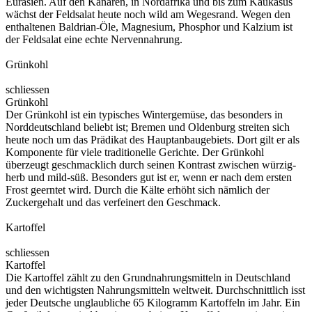
Eurasien. Auf den Kanaren, in Nordafrika und bis zum Kaukasus
wächst der Feldsalat heute noch wild am Wegesrand. Wegen den
enthaltenen Baldrian-Öle, Magnesium, Phosphor und Kalzium ist
der Feldsalat eine echte Nervennahrung.
Grünkohl
schliessen
Grünkohl
Der Grünkohl ist ein typisches Wintergemüse, das besonders in
Norddeutschland beliebt ist; Bremen und Oldenburg streiten sich
heute noch um das Prädikat des Hauptanbaugebiets. Dort gilt er als
Komponente für viele traditionelle Gerichte. Der Grünkohl
überzeugt geschmacklich durch seinen Kontrast zwischen würzig-
herb und mild-süß. Besonders gut ist er, wenn er nach dem ersten
Frost geerntet wird. Durch die Kälte erhöht sich nämlich der
Zuckergehalt und das verfeinert den Geschmack.
Kartoffel
schliessen
Kartoffel
Die Kartoffel zählt zu den Grundnahrungsmitteln in Deutschland
und den wichtigsten Nahrungsmitteln weltweit. Durchschnittlich isst
jeder Deutsche unglaubliche 65 Kilogramm Kartoffeln im Jahr. Ein