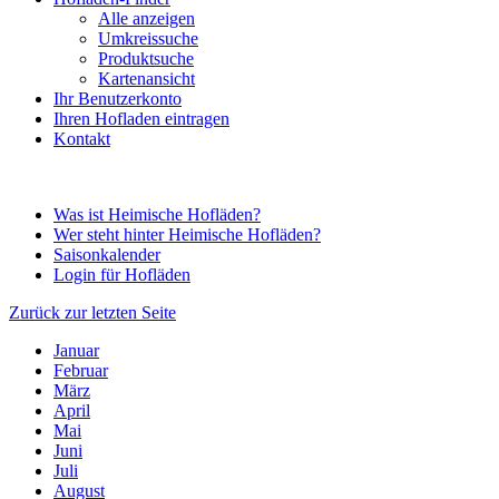
Alle anzeigen
Umkreissuche
Produktsuche
Kartenansicht
Ihr Benutzerkonto
Ihren Hofladen eintragen
Kontakt
Was ist Heimische Hofläden?
Wer steht hinter Heimische Hofläden?
Saisonkalender
Login für Hofläden
Zurück zur letzten Seite
Januar
Februar
März
April
Mai
Juni
Juli
August