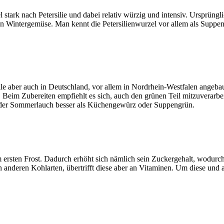
 stark nach Petersilie und dabei relativ würzig und intensiv. Ursprüng
n Wintergemüse. Man kennt die Petersilienwurzel vor allem als Suppeng
e aber auch in Deutschland, vor allem in Nordrhein-Westfalen angebau
eim Zubereiten empfiehlt es sich, auch den grünen Teil mitzuverarbeit
 der Sommerlauch besser als Küchengewürz oder Suppengrün.
m ersten Frost. Dadurch erhöht sich nämlich sein Zuckergehalt, wodu
 anderen Kohlarten, übertrifft diese aber an Vitaminen. Um diese und 