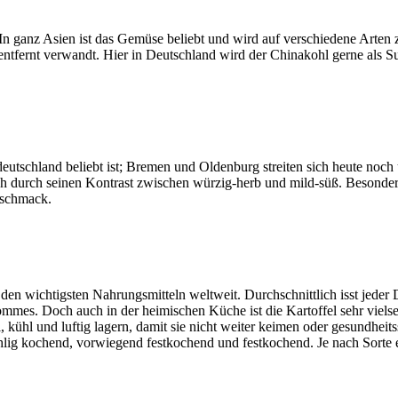
 ganz Asien ist das Gemüse beliebt und wird auf verschiedene Arten zu
ntfernt verwandt. Hier in Deutschland wird der Chinakohl gerne als Su
eutschland beliebt ist; Bremen und Oldenburg streiten sich heute noch
ch durch seinen Kontrast zwischen würzig-herb und mild-süß. Besonders 
eschmack.
den wichtigsten Nahrungsmitteln weltweit. Durchschnittlich isst jeder
ommes. Doch auch in der heimischen Küche ist die Kartoffel sehr vielsei
l, kühl und luftig lagern, damit sie nicht weiter keimen oder gesundhei
Mehlig kochend, vorwiegend festkochend und festkochend. Je nach Sorte e