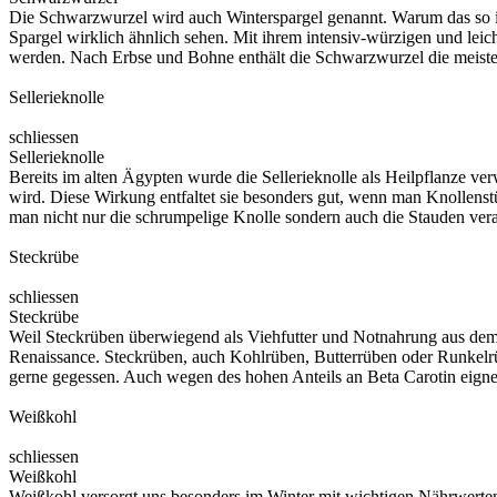
Die Schwarzwurzel wird auch Winterspargel genannt. Warum das so 
Spargel wirklich ähnlich sehen. Mit ihrem intensiv-würzigen und leic
werden. Nach Erbse und Bohne enthält die Schwarzwurzel die meisten
Sellerieknolle
schliessen
Sellerieknolle
Bereits im alten Ägypten wurde die Sellerieknolle als Heilpflanze ver
wird. Diese Wirkung entfaltet sie besonders gut, wenn man Knollens
man nicht nur die schrumpelige Knolle sondern auch die Stauden vera
Steckrübe
schliessen
Steckrübe
Weil Steckrüben überwiegend als Viehfutter und Notnahrung aus dem 1. 
Renaissance. Steckrüben, auch Kohlrüben, Butterrüben oder Runkelrüb
gerne gegessen. Auch wegen des hohen Anteils an Beta Carotin eignet
Weißkohl
schliessen
Weißkohl
Weißkohl versorgt uns besonders im Winter mit wichtigen Nährwerten