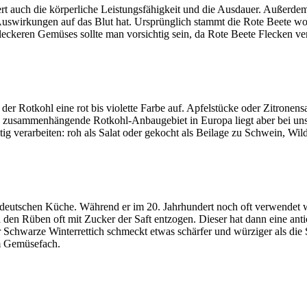
ert auch die körperliche Leistungsfähigkeit und die Ausdauer. Außerdem
Auswirkungen auf das Blut hat. Ursprünglich stammt die Rote Beete woh
eckeren Gemüses sollte man vorsichtig sein, da Rote Beete Flecken ver
r Rotkohl eine rot bis violette Farbe auf. Apfelstücke oder Zitronens
zusammenhängende Rotkohl-Anbaugebiet in Europa liegt aber bei uns i
tig verarbeiten: roh als Salat oder gekocht als Beilage zu Schwein, Wil
r deutschen Küche. Während er im 20. Jahrhundert noch oft verwendet w
 den Rüben oft mit Zucker der Saft entzogen. Dieser hat dann eine an
r Schwarze Winterrettich schmeckt etwas schärfer und würziger als di
im Gemüsefach.