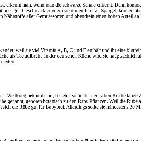
ist, erkennt man, wenn man die schwarze Schale entfernt. Dann komm
ht nussigen Geschmack erinnern sie nur entfernt an Spargel, können abe
 Nährstoffe aller Gemüsesorten und obendrein einen hohen Anteil an B
wendet, weil sie viel Vitamin A, B, C und E enthält und ihr eine blutr
tücke als Tee aufbrüht. In der deutschen Küche wird sie hauptsächlic
rbeiten.
Weltkrieg bekannt sind, fristeten sie in der deutschen Küche lange Zei
e genannt, gehören botanisch zu den Raps-Pflanzen. Weil die Rübe als
 sich die Rübe gut für Babybrei. Allerdings sollte sie mindestens 30 M
. Allerdings hat er beinahe das ganze Jahr über Saison. 90 Prozent d