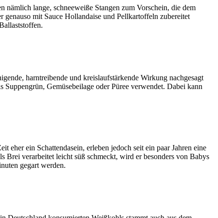
en nämlich lange, schneeweiße Stangen zum Vorschein, die dem
r genauso mit Sauce Hollandaise und Pellkartoffeln zubereitet
allaststoffen.
einigende, harntreibende und kreislaufstärkende Wirkung nachgesagt
h als Suppengrün, Gemüsebeilage oder Püree verwendet. Dabei kann
t eher ein Schattendasein, erleben jedoch seit ein paar Jahren eine
 Brei verarbeitet leicht süß schmeckt, wird er besonders von Babys
inuten gegart werden.
es in Deutschland konsumierten Weißkohls stammt auch aus dem