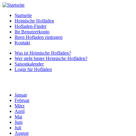
Startseite
Heimische Hofläden
Hofladen-Finder
Ihr Benutzerkonto
Ihren Hofladen eintragen
Kontakt
Was ist Heimische Hofläden?
Wer steht hinter Heimische Hofläden?
Saisonkalender
Login für Hofläden
Januar
Februar
März
April
Mai
Juni
Juli
August