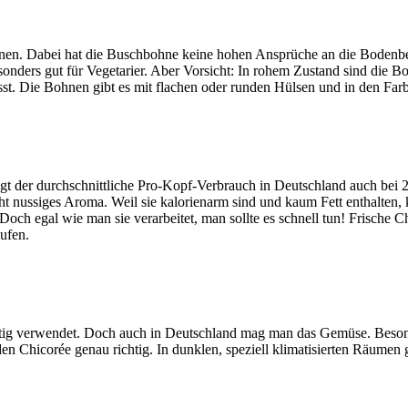
en. Dabei hat die Buschbohne keine hohen Ansprüche an die Bodenbe
sonders gut für Vegetarier. Aber Vorsicht: In rohem Zustand sind die 
st. Die Bohnen gibt es mit flachen oder runden Hülsen und in den Far
egt der durchschnittliche Pro-Kopf-Verbrauch in Deutschland auch be
icht nussiges Aroma. Weil sie kalorienarm sind und kaum Fett enthalten
Doch egal wie man sie verarbeitet, man sollte es schnell tun! Frische C
ufen.
lseitig verwendet. Doch auch in Deutschland mag man das Gemüse. Beson
 den Chicorée genau richtig. In dunklen, speziell klimatisierten Räumen